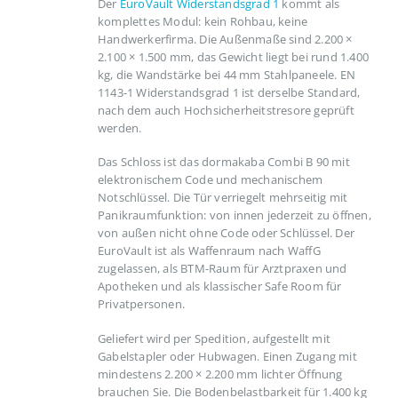
Der
EuroVault Widerstandsgrad 1
kommt als
komplettes Modul: kein Rohbau, keine
Handwerkerfirma. Die Außenmaße sind 2.200 ×
2.100 × 1.500 mm, das Gewicht liegt bei rund 1.400
kg, die Wandstärke bei 44 mm Stahlpaneele. EN
1143-1 Widerstandsgrad 1 ist derselbe Standard,
nach dem auch Hochsicherheitstresore geprüft
werden.
Das Schloss ist das dormakaba Combi B 90 mit
elektronischem Code und mechanischem
Notschlüssel. Die Tür verriegelt mehrseitig mit
Panikraumfunktion: von innen jederzeit zu öffnen,
von außen nicht ohne Code oder Schlüssel. Der
EuroVault ist als Waffenraum nach WaffG
zugelassen, als BTM-Raum für Arztpraxen und
Apotheken und als klassischer Safe Room für
Privatpersonen.
Geliefert wird per Spedition, aufgestellt mit
Gabelstapler oder Hubwagen. Einen Zugang mit
mindestens 2.200 × 2.200 mm lichter Öffnung
brauchen Sie. Die Bodenbelastbarkeit für 1.400 kg