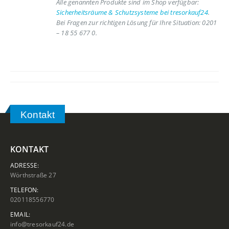
Alle genannten Produkte sind im Shop verfügbar:
Sicherheitsräume & Schutzsysteme bei tresorkauf24
.
Bei Fragen zur richtigen Lösung für Ihre Situation: 0201
– 18 55 677 0.
Kontakt
KONTAKT
ADRESSE:
Wörthstraße 27
TELEFON:
020118556770
EMAIL:
info@tresorkauf24.de