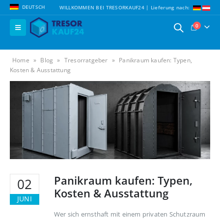
DEUTSCH
WILLKOMMEN BEI TRESORKAUF24 | Lieferung nach:
0
Home
»
Blog
»
Tresorratgeber
»
Panikraum kaufen: Typen,
Kosten & Ausstattung
Panikraum kaufen: Typen,
02
Kosten & Ausstattung
JUNI
Wer sich ernsthaft mit einem privaten Schutzraum