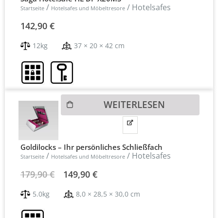
/
/ Hotelsafes
Startseite
Hotelsafes und Möbeltresore
142,90
€
12kg
37 × 20 × 42 cm
WEITERLESEN
Goldilocks – Ihr persönliches Schließfach
/
/ Hotelsafes
Startseite
Hotelsafes und Möbeltresore
Ursprünglicher
Aktueller
179,90
€
149,90
€
Preis
Preis
5.0kg
8,0 × 28,5 × 30,0 cm
war:
ist: