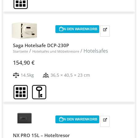
179,90 €
149,90 €.
IN DEN WARENKORB
Saga Hotelsafe DCP-230P
/
/ Hotelsafes
Startseite
Hotelsafes und Möbeltresore
154,90
€
14.5kg
36,5 × 40,5 × 23 cm
IN DEN WARENKORB
NX PRO 15L – Hoteltresor