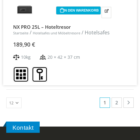
IN DEN WARENKORB
NX PRO 25L – Hoteltresor
/
/ Hotelsafes
Startseite
Hotelsafes und Möbeltresore
189,90
€
10kg
20 × 42 × 37 cm
1
2
Kontakt