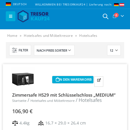
DEUTSCH
WILLKOMMEN BEI TRESORKAUF24 | Lieferung nach:
0
Home
»
Hotelsafes und Möbeltresore
»
Hotelsafes
FILTER
IN DEN WARENKORB
Zimmersafe HS29 mit Schlüsselschloss „MEDIUM“
/
/ Hotelsafes
Startseite
Hotelsafes und Möbeltresore
106,90
€
4.4kg
16,7 × 29,0 × 26,4 cm