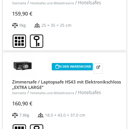
/
/ Hotelsafes
Startseite
Hotelsafes und Möbeltresore
159,90
€
9kg
25 × 35 × 25 cm
IN DEN WARENKORB
Zimmersafe / Laptopsafe HS43 mit Elektronikschloss
„EXTRA LARGE“
/
/ Hotelsafes
Startseite
Hotelsafes und Möbeltresore
160,90
€
7.8kg
18,0 × 43,0 × 37,0 cm