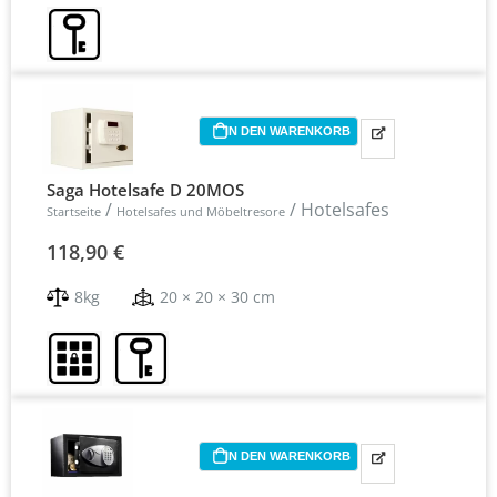
IN DEN WARENKORB
Saga Hotelsafe D 20MOS
/
/ Hotelsafes
Startseite
Hotelsafes und Möbeltresore
118,90
€
8kg
20 × 20 × 30 cm
IN DEN WARENKORB