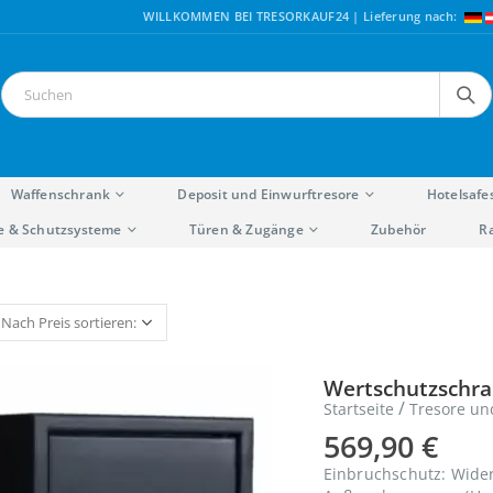
WILLKOMMEN BEI TRESORKAUF24 | Lieferung nach:
Waffenschrank
Deposit und Einwurftresore
Hotelsafe
e & Schutzsysteme
Türen & Zugänge
Zubehör
R
Wertschutzschran
/
Startseite
Tresore un
569,90
€
Einbruchschutz: Wide