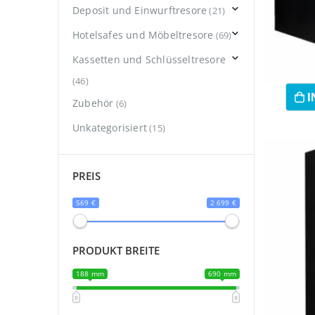
Deposit und Einwurftresore
(21)
Hotelsafes und Möbeltresore
(69)
Kassetten und Schlüsseltresore
(46)
I
Zubehör
(6)
Unkategorisiert
(15)
PREIS
569 €
2 699 €
PRODUKT BREITE
188 mm
690 mm