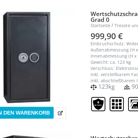
Wertschutzschran
Grad 0
/
Startseite
Tresore un
999,90
€
Einbruchschutz: Wide
Außenabmessung (H x 
Innenabmessung (H x B
Gewicht: ca. 123 kg
Verschluss: Elektroni
inkl. verstellbarem F
inkl. abschließbarem 
123kg
90
N DEN WARENKORB