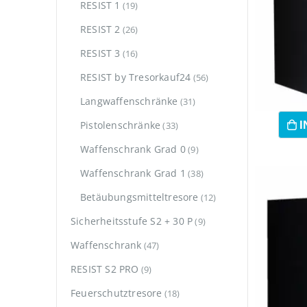
RESIST 1
(19)
RESIST 2
(26)
RESIST 3
(16)
RESIST by Tresorkauf24
(56)
Langwaffenschränke
(31)
Pistolenschränke
I
(33)
Waffenschrank Grad 0
(9)
Waffenschrank Grad 1
(38)
Betäubungsmitteltresore
(12)
Sicherheitsstufe S2 + 30 P
(9)
Waffenschrank
(47)
RESIST S2 PRO
(9)
Feuerschutztresore
(18)