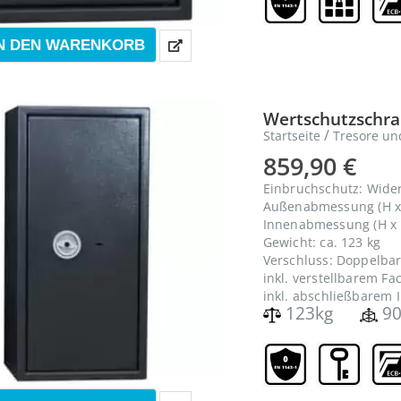
Wertschutzraumtür Widerstandsgrad 1 nach EN 1143-1 für den Waffenraum/ Panikraum
1.999,90
€
0
out of 5
1.999,90
€
N DEN WARENKORB
0
out of 5
Wertschutzschran
/
Startseite
Tresore un
859,90
€
Einbruchschutz: Wide
Außenabmessung (H x 
Innenabmessung (H x B
Gewicht: ca. 123 kg
Verschluss: Doppelbar
inkl. verstellbarem F
inkl. abschließbarem 
123kg
90