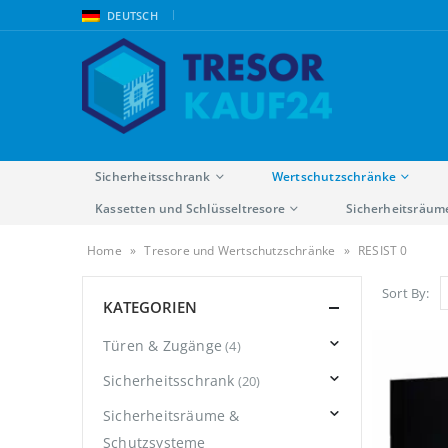
|
DEUTSCH
Sicherheitsschrank
Wertschutzschränke
Kassetten und Schlüsseltresore
Sicherheitsräum
Home
»
Tresore und Wertschutzschränke
»
RESIST 0
Sort By:
KATEGORIEN
Türen & Zugänge
(4)
Sicherheitsschrank
(20)
Sicherheitsräume &
Schutzsysteme