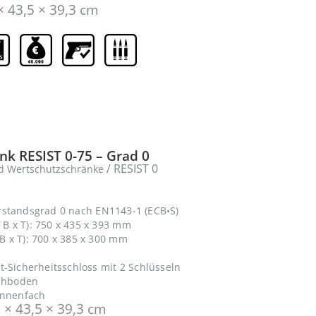
× 43,5 × 39,3 cm
k RESIST 0-75 – Grad 0
/ RESIST 0
d Wertschutzschränke
rstandsgrad 0 nach EN1143-1 (ECB•S)
B x T): 750 x 435 x 393 mm
 x T): 700 x 385 x 300 mm
t-Sicherheitsschloss mit 2 Schlüsseln
achboden
Innenfach
 × 43,5 × 39,3 cm