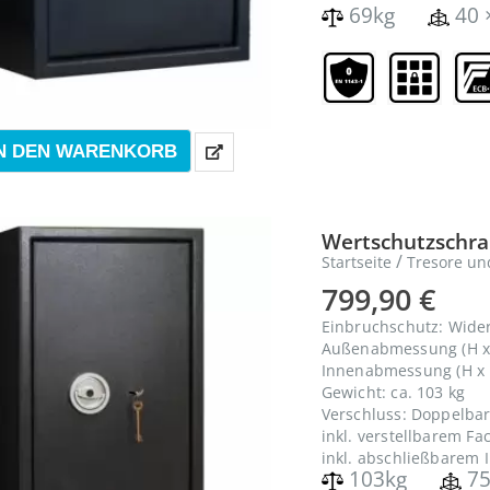
69kg
40 
N DEN WARENKORB
Wertschutzschran
/
Startseite
Tresore un
799,90
€
Einbruchschutz: Wide
Außenabmessung (H x 
Innenabmessung (H x B
Gewicht: ca. 103 kg
Verschluss: Doppelbar
inkl. verstellbarem F
inkl. abschließbarem 
103kg
75