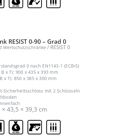
1.999,90
€
0
out of 5
k RESIST 0-90 – Grad 0
/ RESIST 0
d Wertschutzschränke
rstandsgrad 0 nach EN1143-1 (ECB•S)
B x T): 900 x 435 x 393 mm
 x T): 850 x 385 x 300 mm
t-Sicherheitsschloss mit 2 Schlüsseln
achboden
Innenfach
 × 43,5 × 39,3 cm