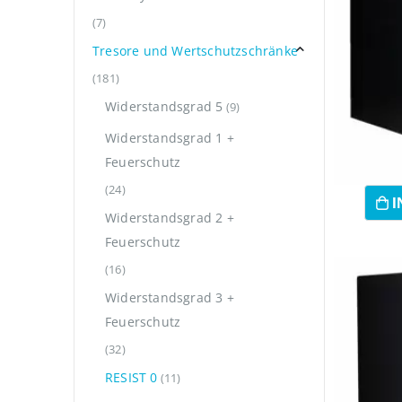
(7)
Tresore und Wertschutzschränke
(181)
Widerstandsgrad 5
(9)
Widerstandsgrad 1 +
Feuerschutz
(24)
I
Widerstandsgrad 2 +
Feuerschutz
(16)
Widerstandsgrad 3 +
Feuerschutz
(32)
RESIST 0
(11)