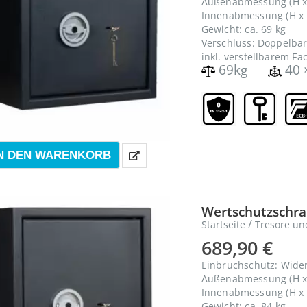
Außenabmessung (H x 
Innenabmessung (H x B
Gewicht: ca. 69 kg
Verschluss: Doppelbar
inkl. verstellbarem F
69kg
40 
N DEN WARENKORB
Wertschutzschran
/
Startseite
Tresore un
689,90
€
Einbruchschutz: Wide
Außenabmessung (H x 
Innenabmessung (H x B
Gewicht: ca. 84 kg