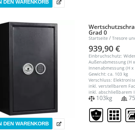
N DEN WARENKORB
Wertschutzschran
Grad 0
/
Startseite
Tresore un
939,90
€
Einbruchschutz: Wide
Außenabmessung (H x 
Innenabmessung (H x B
Gewicht: ca. 103 kg
Verschluss: Elektroni
inkl. verstellbarem F
inkl. abschließbarem 
103kg
75
N DEN WARENKORB