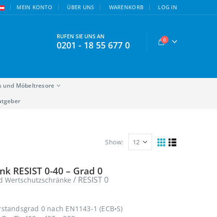
|
MEIN KONTO
ÜBER UNS
WARENKORB
LOG IN
RUFEN SIE UNS AN
0
0201 - 18 55 677 0
s und Möbeltresore
atgeber
Show:
k RESIST 0-40 – Grad 0
/ RESIST 0
d Wertschutzschränke
rstandsgrad 0 nach EN1143-1 (ECB•S)