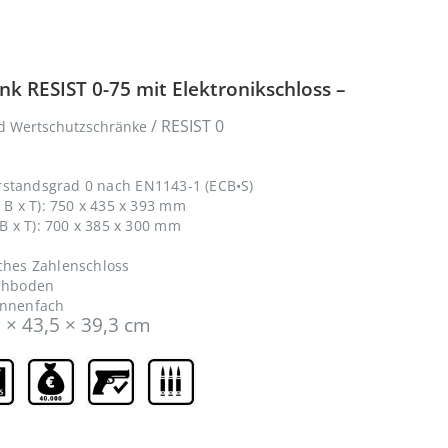
k RESIST 0-75 mit Elektronikschloss –
/ RESIST 0
d Wertschutzschränke
rstandsgrad 0 nach EN1143-1 (ECB•S)
B x T): 750 x 435 x 393 mm
 x T): 700 x 385 x 300 mm
sches Zahlenschloss
achboden
Innenfach
 × 43,5 × 39,3 cm