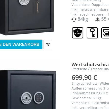
Verschluss: Doppelbar
inkl. herausnehmbar
inkl. abschließbarem 
84kg
55 
N DEN WARENKORB
Wertschutzschran
/
Startseite
Tresore un
699,90
€
Einbruchschutz: Wide
Außenabmessung (H x 
Innenabmessung (H x B
Gewicht: ca. 69 kg
Verschluss: Elektroni
inkl. verstellbarem F