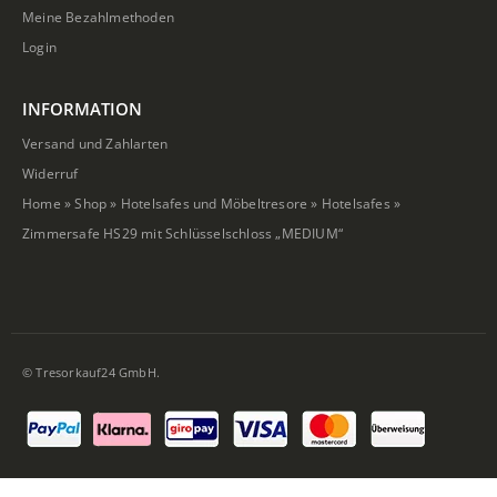
Meine Bezahlmethoden
Login
INFORMATION
Versand und Zahlarten
Widerruf
Home
»
Shop
»
Hotelsafes und Möbeltresore
»
Hotelsafes
»
Zimmersafe HS29 mit Schlüsselschloss „MEDIUM“
© Tresorkauf24 GmbH.