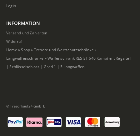
Login
INFORMATION
Versand und Zahlarten
Widerruf
Home
»
Shop
»
Tresore und Wertschutzschränke
»
Langwaffenschränke
»
Waffenschrank RESIST 640 Kombi mit Regalteil
| Schlüsselschloss | Grad 1 | 5 Langwaffen
© Tresorkauf24 GmbH.