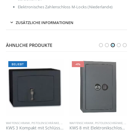
Elektronisches Zahlenschloss M-Locks (Niederlande)
ZUSÄTZLICHE INFORMATIONEN
ÄHNLICHE PRODUKTE
BELIEBT
-4%
,
WAFFENSCHRANK GRAD 1
WAFFENSCHRANK
,
PISTOLENSCHRÄNKE
,
WAFFENSCHRANK GRAD 1
WAFFENSCHRANK
,
PISTOLENSCHRÄNKE
,
WAFFE
KWS 3 Kompakt mit Schlüsselschloss – Kurzwaffenschrank – Grad 1
KWS 8 mit Elektronikschloss – Kurzwaffenschrank – Grad 1