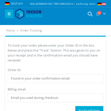
DEUTSCH
WILLKOMMEN BEI TRESORKAUF24 | Lieferung nach:
0
Home
»
Order Tracking
To track your order please enter your Order ID in the box
below and press the "Track" button. This was given to you on
your receipt and in the confirmation email you should have
received.
Order ID
Billing email
Nachverfolgen