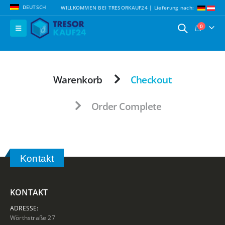
DEUTSCH
WILLKOMMEN BEI TRESORKAUF24 | Lieferung nach:
0
Warenkorb
Checkout
Order Complete
Kontakt
KONTAKT
ADRESSE:
Wörthstraße 27